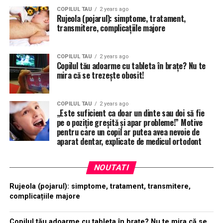
COPILUL TAU
2 years ago
Rujeola (pojarul): simptome, tratament,
transmitere, complicațiile majore
COPILUL TAU
2 years ago
Copilul tău adoarme cu tableta în brațe? Nu te
mira că se trezește obosit!
COPILUL TAU
2 years ago
„Este suficient ca doar un dinte sau doi să fie
pe o poziție greșită și apar probleme!” Motive
pentru care un copil ar putea avea nevoie de
aparat dentar, explicate de medicul ortodont
NOUTATI
Rujeola (pojarul): simptome, tratament, transmitere,
complicațiile majore
Copilul tău adoarme cu tableta în brațe? Nu te mira că se