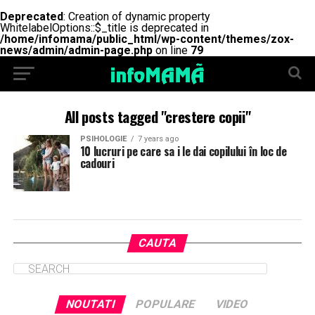
Deprecated
: Creation of dynamic property
WhitelabelOptions::$_title is deprecated in
/home/infomama/public_html/wp-content/themes/zox-
news/admin/admin-page.php
on line
79
All posts tagged "crestere copii"
PSIHOLOGIE
7 years ago
10 lucruri pe care sa i le dai copilului în loc de
cadouri
CAUTA
NOUTATI
POPULARE
VIDEO