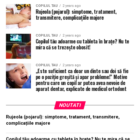
COPILUL TAU
2 years ago
Rujeola (pojarul): simptome, tratament,
transmitere, complicațiile majore
COPILUL TAU
2 years ago
Copilul tău adoarme cu tableta în brațe? Nu te
mira că se trezește obosit!
COPILUL TAU
2 years ago
„Este suficient ca doar un dinte sau doi să fie
pe o poziție greșită și apar probleme!” Motive
pentru care un copil ar putea avea nevoie de
aparat dentar, explicate de medicul ortodont
NOUTATI
Rujeola (pojarul): simptome, tratament, transmitere,
complicațiile majore
Copilul tău adoarme cu tableta în brațe? Nu te mira că se