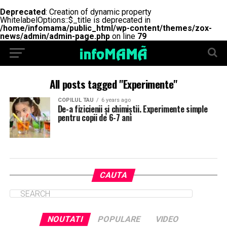
Deprecated
: Creation of dynamic property
WhitelabelOptions::$_title is deprecated in
/home/infomama/public_html/wp-content/themes/zox-
news/admin/admin-page.php
on line
79
All posts tagged "Experimente"
COPILUL TAU
6 years ago
De-a fizicienii și chimiștii. Experimente simple
pentru copii de 6-7 ani
CAUTA
NOUTATI
POPULARE
VIDEO