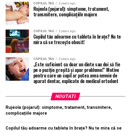
COPILUL TAU
2 years ago
Rujeola (pojarul): simptome, tratament,
transmitere, complicațiile majore
COPILUL TAU
2 years ago
Copilul tău adoarme cu tableta în brațe? Nu te
mira că se trezește obosit!
COPILUL TAU
2 years ago
„Este suficient ca doar un dinte sau doi să fie
pe o poziție greșită și apar probleme!” Motive
pentru care un copil ar putea avea nevoie de
aparat dentar, explicate de medicul ortodont
NOUTATI
Rujeola (pojarul): simptome, tratament, transmitere,
complicațiile majore
Copilul tău adoarme cu tableta în brațe? Nu te mira că se