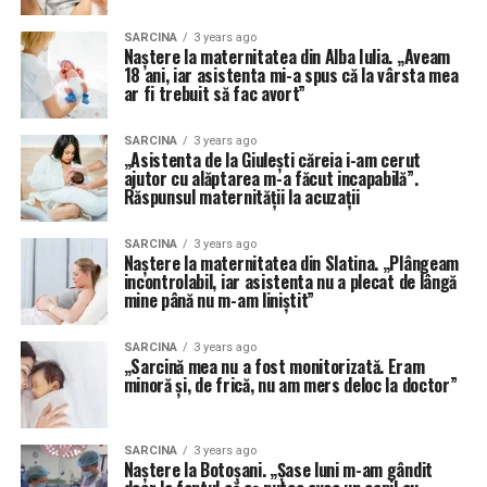
SARCINA
3 years ago
Naștere la maternitatea din Alba Iulia. „Aveam
18 ani, iar asistenta mi-a spus că la vârsta mea
ar fi trebuit să fac avort”
SARCINA
3 years ago
„Asistenta de la Giulești căreia i-am cerut
ajutor cu alăptarea m-a făcut incapabilă”.
Răspunsul maternității la acuzații
SARCINA
3 years ago
Naștere la maternitatea din Slatina. „Plângeam
incontrolabil, iar asistenta nu a plecat de lângă
mine până nu m-am liniștit”
SARCINA
3 years ago
„Sarcină mea nu a fost monitorizată. Eram
minoră și, de frică, nu am mers deloc la doctor”
SARCINA
3 years ago
Naștere la Botoșani. „Șase luni m-am gândit