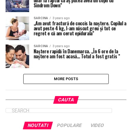
doar la faptul că aș putea avea un copil cu
Sindrom Down”
SARCINA
3 years ago
„Am avut fractură de coccis la naștere. Copilul a
avut peste 4 kg, l-am născut greu și tot ce
regret e că am cerut epidurala”
SARCINA
3 years ago
Naștere rapidă în Danemarca. „În 6 ore de la
naștere am fost acasă… Totul a fost gratis ”
MORE POSTS
CAUTA
NOUTATI
POPULARE
VIDEO