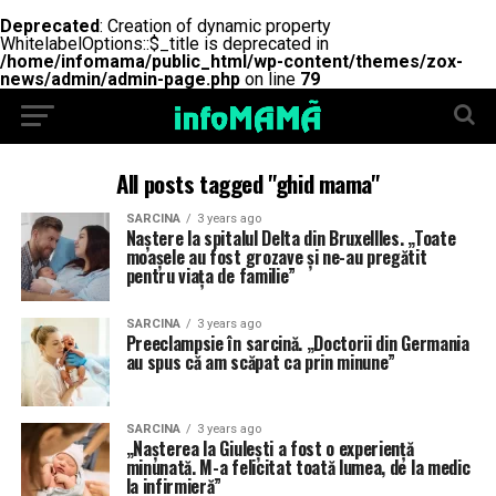
Deprecated
: Creation of dynamic property
WhitelabelOptions::$_title is deprecated in
/home/infomama/public_html/wp-content/themes/zox-
news/admin/admin-page.php
on line
79
All posts tagged "ghid mama"
SARCINA
3 years ago
Naștere la spitalul Delta din Bruxellles. „Toate
moașele au fost grozave și ne-au pregătit
pentru viața de familie”
SARCINA
3 years ago
Preeclampsie în sarcină. „Doctorii din Germania
au spus că am scăpat ca prin minune”
SARCINA
3 years ago
„Nașterea la Giulești a fost o experiență
minunată. M-a felicitat toată lumea, de la medic
la infirmieră”