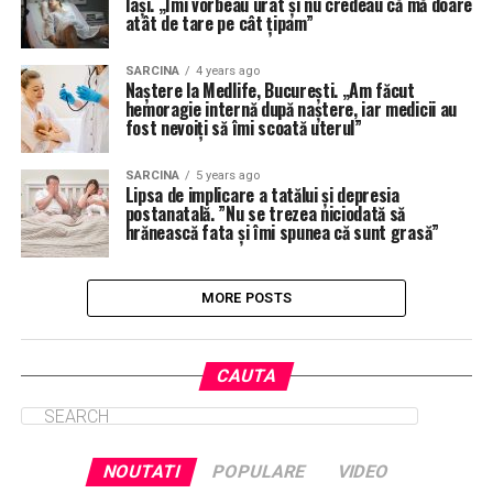
Iași. „Îmi vorbeau urât și nu credeau că mă doare
atât de tare pe cât țipam”
SARCINA
4 years ago
Naștere la Medlife, București. „Am făcut
hemoragie internă după naștere, iar medicii au
fost nevoiți să îmi scoată uterul”
SARCINA
5 years ago
Lipsa de implicare a tatălui și depresia
postanatală. ”Nu se trezea niciodată să
hrănească fata și îmi spunea că sunt grasă”
MORE POSTS
CAUTA
NOUTATI
POPULARE
VIDEO