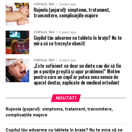
COPILUL TAU
2 years ago
Rujeola (pojarul): simptome, tratament,
transmitere, complicațiile majore
COPILUL TAU
2 years ago
Copilul tău adoarme cu tableta în brațe? Nu te
mira că se trezește obosit!
COPILUL TAU
2 years ago
„Este suficient ca doar un dinte sau doi să fie
pe o poziție greșită și apar probleme!” Motive
pentru care un copil ar putea avea nevoie de
aparat dentar, explicate de medicul ortodont
NOUTATI
Rujeola (pojarul): simptome, tratament, transmitere,
complicațiile majore
Copilul tău adoarme cu tableta în brațe? Nu te mira că se