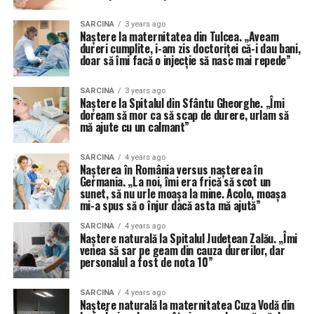
SARCINA
3 years ago
Naștere la maternitatea din Tulcea. „Aveam
dureri cumplite, i-am zis doctoriței că-i dau bani,
doar să îmi facă o injecție să nasc mai repede”
SARCINA
3 years ago
Naștere la Spitalul din Sfântu Gheorghe. „Îmi
doream să mor ca să scap de durere, urlam să
mă ajute cu un calmant”
SARCINA
4 years ago
Nașterea în România versus nașterea în
Germania. „La noi, îmi era frică să scot un
sunet, să nu urle moașa la mine. Acolo, moașa
mi-a spus să o înjur dacă asta mă ajută”
SARCINA
4 years ago
Naștere naturală la Spitalul Județean Zalău. „Îmi
venea să sar pe geam din cauza durerilor, dar
personalul a fost de nota 10”
SARCINA
4 years ago
Naștere naturală la maternitatea Cuza Vodă din