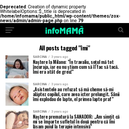
Deprecated
: Creation of dynamic property
WhitelabelOptions::$_title is deprecated in
/home/infomama/public_html/wp-content/themes/zox-
news/admin/admin-page.php
on line
79
All posts tagged "îmi"
SARCINA
3 years ago
Naștere la Milano: ”În travaliu, soțul mă tot
încuraja, iar eu nu știam cum să îl fac să tacă.
Îmi era atât de greu!”
SARCINA
3 years ago
„Asistentele au refuzat să mă cheme să-mi
alăptez copilul, care avea icter prelungit. Sânii
îmi explodau de lapte, el primea lapte praf”
SARCINA
3 years ago
Naștere prematură la SANADOR: „Am simțit că
mi se împarte sufletul în două pentru că îmi
lăsam puiul la terapie intensivă”