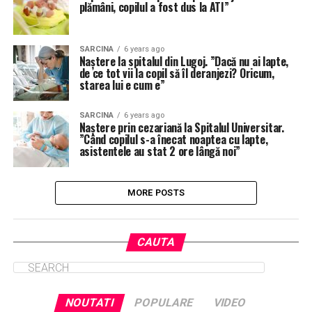
plămâni, copilul a fost dus la ATI”
SARCINA
6 years ago
Naștere la spitalul din Lugoj. ”Dacă nu ai lapte,
de ce tot vii la copil să îl deranjezi? Oricum,
starea lui e cum e”
SARCINA
6 years ago
Naștere prin cezariană la Spitalul Universitar.
”Când copilul s-a înecat noaptea cu lapte,
asistentele au stat 2 ore lângă noi”
MORE POSTS
CAUTA
NOUTATI
POPULARE
VIDEO