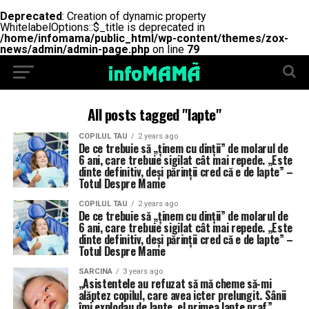
Deprecated
: Creation of dynamic property
WhitelabelOptions::$_title is deprecated in
/home/infomama/public_html/wp-content/themes/zox-
news/admin/admin-page.php
on line
79
All posts tagged "lapte"
COPILUL TAU
2 years ago
De ce trebuie să „ținem cu dinții” de molarul de
6 ani, care trebuie sigilat cât mai repede. „Este
dinte definitiv, deși părinții cred că e de lapte” –
Totul Despre Mame
COPILUL TAU
2 years ago
De ce trebuie să „ținem cu dinții” de molarul de
6 ani, care trebuie sigilat cât mai repede. „Este
dinte definitiv, deși părinții cred că e de lapte” –
Totul Despre Mame
SARCINA
3 years ago
„Asistentele au refuzat să mă cheme să-mi
alăptez copilul, care avea icter prelungit. Sânii
îmi explodau de lapte, el primea lapte praf”