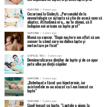
SARCINA
4 years ago
Cezariană la Giulești. „Personalul de la
neonatologie se aștepta să știu de acasă cum să
alăptez. Atitudinea era… nu te chinui, că îl
îndopăm noi oricum cu lapte praf”
SARCINA
5 years ago
Mamă cu cancer. ”După naștere am aflat că am
cancer la sânul care nu dădea lapte și
metastaze pe ficat”
COPILUL TAU
5 years ago
Demineralizarea dinților de lapte și de ce apar
pete albe pe dinții copiilor
SARCINA
5 years ago
„Bebelușul a făcut șoc hipotermic, iar
asistentele m-au acuzat ca l-am înecat cu
lapte”
SARCINA
5 years ago
Copil înecat cu lapte. ”Laptele a ajuns la