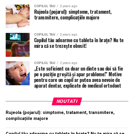
COPILUL TAU
2 years ago
Rujeola (pojarul): simptome, tratament,
transmitere, complicațiile majore
COPILUL TAU
2 years ago
Copilul tău adoarme cu tableta în brațe? Nu te
mira că se trezește obosit!
COPILUL TAU
2 years ago
„Este suficient ca doar un dinte sau doi să fie
pe o poziție greșită și apar probleme!” Motive
pentru care un copil ar putea avea nevoie de
aparat dentar, explicate de medicul ortodont
NOUTATI
Rujeola (pojarul): simptome, tratament, transmitere,
complicațiile majore
Copilul tău adoarme cu tableta în brațe? Nu te mira că se