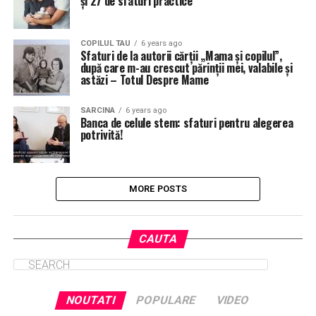
și 27 de sfaturi practice
COPILUL TAU
6 years ago
Sfaturi de la autorii cărții „Mama și copilul”,
după care m-au crescut părinții mei, valabile și
astăzi – Totul Despre Mame
SARCINA
6 years ago
Banca de celule stem: sfaturi pentru alegerea
potrivită!
MORE POSTS
CAUTA
NOUTATI
POPULARE
VIDEO