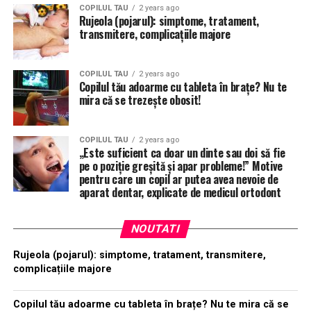
COPILUL TAU
2 years ago
Rujeola (pojarul): simptome, tratament,
transmitere, complicațiile majore
COPILUL TAU
2 years ago
Copilul tău adoarme cu tableta în brațe? Nu te
mira că se trezește obosit!
COPILUL TAU
2 years ago
„Este suficient ca doar un dinte sau doi să fie
pe o poziție greșită și apar probleme!” Motive
pentru care un copil ar putea avea nevoie de
aparat dentar, explicate de medicul ortodont
NOUTATI
Rujeola (pojarul): simptome, tratament, transmitere,
complicațiile majore
Copilul tău adoarme cu tableta în brațe? Nu te mira că se