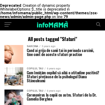
Deprecated
: Creation of dynamic property
WhitelabelOptions::$_title is deprecated in
/home/infomama/public_html/wp-content/themes/zox-
news/admin/admin-page.php
on line
79
All posts tagged "Sfaturi"
SARCINA
5 years ago
Cand ai grija de sanii tai in perioada sarcinii,
tine cont de aceste sfaturi practice
COPILUL TAU
6 years ago
Cum învățăm copilul să aibă o atitudine pozitivă?
Sfaturi prețioase de la psihologul Diana
Stănculeanu
COPILUL TAU
6 years ago
Coronavirus la copiii cu astm. Sfaturi de la Dr.
Camelia Berghea