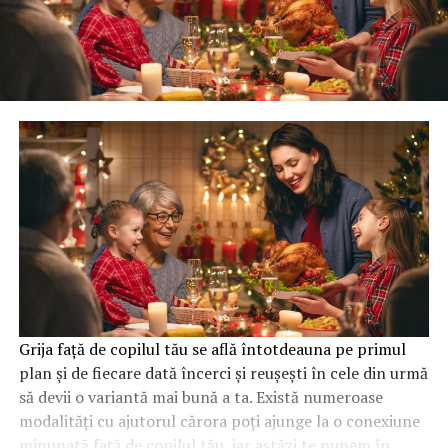
Grija față de copilul tău se află întotdeauna pe primul
plan și de fiecare dată încerci și reușești în cele din urmă
să devii o variantă mai bună a ta. Există numeroase
modalități cu ajutorul cărora poți ajunge la o conexiune
minunată față de copilul tău, iar astăzi te punem în