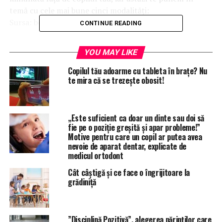
temă cu cele mai bune cinci modalități:
Sursa: bestlifeonline.com
CONTINUE READING
Source link
YOU MAY LIKE
Copilul tău adoarme cu tableta în brațe? Nu
RELATED TOPICS:
ACTIVITATI COPII
AZI
BUNĂ
CARE
te mira că se trezește obosit!
CEA MAI BUNA MAMA
EDUCATIE EMOTIONALA
FACI
FEATURED
FII
INTELIGENTA EMOTIONALA
LUCRURI
MAI
MAMA
PSIHOLOGIE COPII
SĂ
SANATATE BEBELUS
SANATATE MAMICI
TIMP LIBER COPII
„Este suficient ca doar un dinte sau doi să
UP NEXT
fie pe o poziție greșită și apar probleme!”
Nu învăța copilul cum să fie bogat, învață-l cum sa fie
Motive pentru care un copil ar putea avea
fericit
nevoie de aparat dentar, explicate de
medicul ortodont
DON'T MISS
Ce își amintește mai târziu copilul din primii ani de viață
Cât câștigă și ce face o îngrijitoare la
grădiniță
”Disciplină Pozitivă”, alegerea părinților care