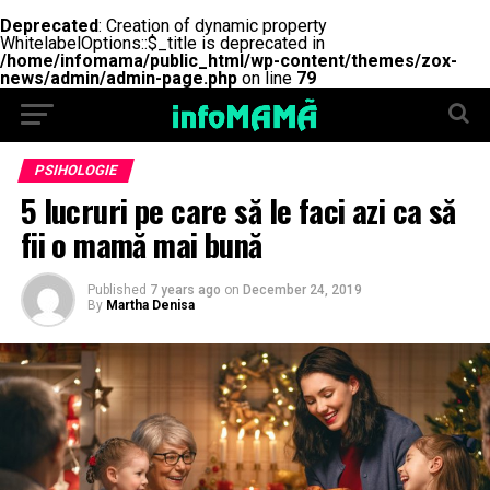
Deprecated
: Creation of dynamic property
WhitelabelOptions::$_title is deprecated in
/home/infomama/public_html/wp-content/themes/zox-
news/admin/admin-page.php
on line
79
PSIHOLOGIE
5 lucruri pe care să le faci azi ca să
fii o mamă mai bună
Published
7 years ago
on
December 24, 2019
By
Martha Denisa