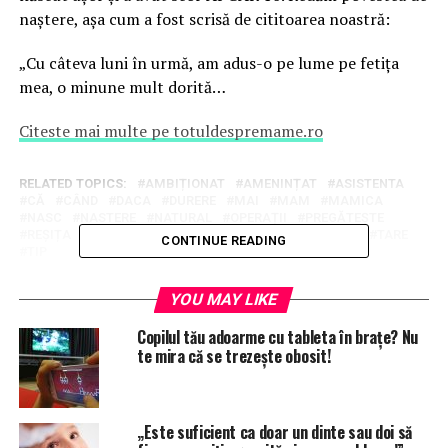
naștere, așa cum a fost scrisă de cititoarea noastră:
„Cu câteva luni în urmă, am adus-o pe lume pe fetița
mea, o minune mult dorită…
Citeste mai multe pe totuldespremame.ro
RELATED TOPICS:
AMBIȚIONAT
AMENINȚAT
ASISTENTA
CĂ
CÂND
DACA
DURERE
MAI
MAM
MAMICA
NASC
NASTERE
NATURAL
OPERAȚII
PREGĂTEȘTE
REȘIȚA
SĂ
SALA
SARCINA
SFATURI SARCINA
TARE
CONTINUE READING
TIP
UP NEXT
YOU MAY LIKE
„Am vrut să îi dau medicului de la Giulești o atenție, dar
mi-a spus să păstrez banii pentru copil”
Copilul tău adoarme cu tableta în brațe? Nu
te mira că se trezește obosit!
DON'T MISS
Travaliul: cum poti continua atunci cand ai impresia ca
nu mai poti? Hai sa vorbim despre entonox
„Este suficient ca doar un dinte sau doi să