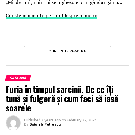
„Mii de mulțumiri mi se înghesuie prin gânduri și nu…
Citeste mai multe pe totuldespremame.ro
CONTINUE READING
SARCINA
Furia în timpul sarcinii. De ce îți
tună și fulgeră și cum faci să iasă
soarele
Published
2 years ago
on
February 22, 2024
By
Gabriela Petrescu