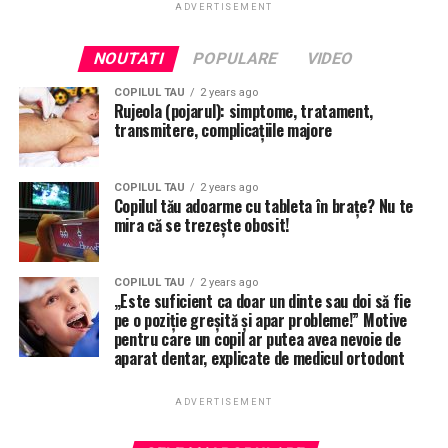
ADVERTISEMENT
NOUTATI
POPULARE
VIDEO
COPILUL TAU
2 years ago
Rujeola (pojarul): simptome, tratament,
transmitere, complicațiile majore
COPILUL TAU
2 years ago
Copilul tău adoarme cu tableta în brațe? Nu te
mira că se trezește obosit!
COPILUL TAU
2 years ago
„Este suficient ca doar un dinte sau doi să fie
pe o poziție greșită și apar probleme!” Motive
pentru care un copil ar putea avea nevoie de
aparat dentar, explicate de medicul ortodont
ADVERTISEMENT