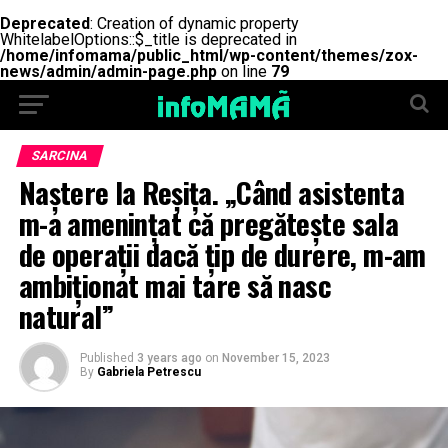
Deprecated
: Creation of dynamic property
WhitelabelOptions::$_title is deprecated in
/home/infomama/public_html/wp-content/themes/zox-
news/admin/admin-page.php
on line
79
SARCINA
Naștere la Reșița. „Când asistenta
m-a amenințat că pregătește sala
de operații dacă țip de durere, m-am
ambiționat mai tare să nasc
natural”
Published
3 years ago
on
November 15, 2023
By
Gabriela Petrescu