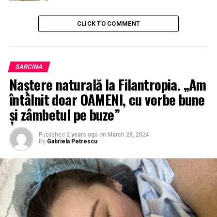
CLICK TO COMMENT
SARCINA
Naștere naturală la Filantropia. „Am
întâlnit doar OAMENI, cu vorbe bune
și zâmbetul pe buze”
Published
2 years ago
on
March 26, 2024
By
Gabriela Petrescu