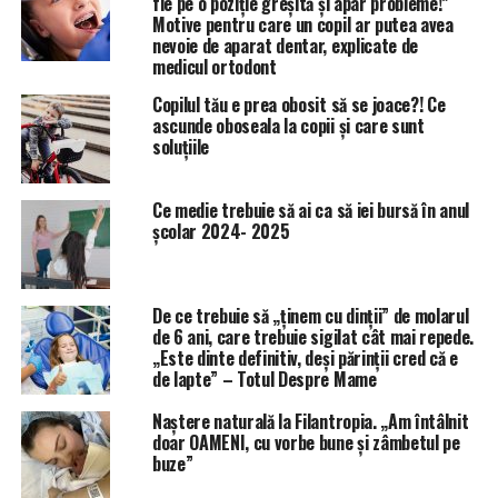
fie pe o poziție greșită și apar probleme!”
Motive pentru care un copil ar putea avea
nevoie de aparat dentar, explicate de
medicul ortodont
Copilul tău e prea obosit să se joace?! Ce
ascunde oboseala la copii și care sunt
soluțiile
Ce medie trebuie să ai ca să iei bursă în anul
școlar 2024- 2025
De ce trebuie să „ținem cu dinții” de molarul
de 6 ani, care trebuie sigilat cât mai repede.
„Este dinte definitiv, deși părinții cred că e
de lapte” – Totul Despre Mame
Naștere naturală la Filantropia. „Am întâlnit
doar OAMENI, cu vorbe bune și zâmbetul pe
buze”