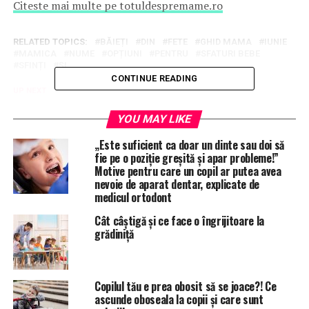
Citeste mai multe pe totuldespremame.ro
RELATED TOPICS:
BĂIEȚI
DIN
FETE
GHID MAMA
IUNIE
MAMICA
NUME
OPȚIUNI
PENTRU
SFATURI BEBE
SFINȚI
ŞI
CONTINUE READING
UP NEXT
Cezariană la Constanța. ”Am vrut să plec noaptea din
spital și am sunat la Poliție, pentru că refuzau să îmi
YOU MAY LIKE
dea copilul”
„Este suficient ca doar un dinte sau doi să
fie pe o poziție greșită și apar probleme!”
DON'T MISS
”Nașterea la Filantropia, din București, a fost mai
Motive pentru care un copil ar putea avea
frumoasă decât cea de la Roma”
nevoie de aparat dentar, explicate de
medicul ortodont
Cât câștigă și ce face o îngrijitoare la
grădiniță
Copilul tău e prea obosit să se joace?! Ce
ascunde oboseala la copii și care sunt