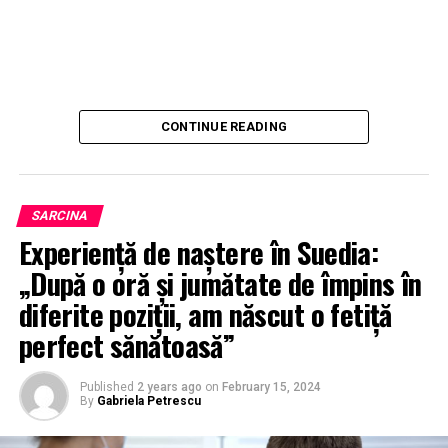
CONTINUE READING
SARCINA
Experiență de naștere în Suedia:
„După o oră și jumătate de împins în
diferite poziții, am născut o fetiță
perfect sănătoasă”
Published
2 years ago
on
February 15, 2024
By
Gabriela Petrescu