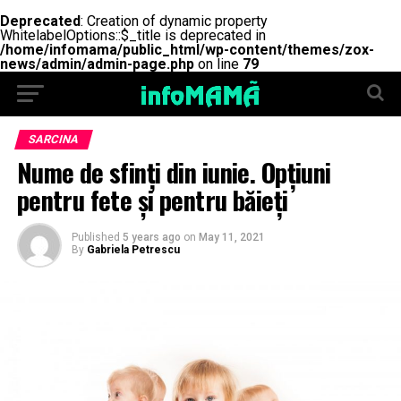
Deprecated
: Creation of dynamic property
WhitelabelOptions::$_title is deprecated in
/home/infomama/public_html/wp-content/themes/zox-
news/admin/admin-page.php
on line
79
SARCINA
Nume de sfinți din iunie. Opțiuni
pentru fete și pentru băieți
Published
5 years ago
on
May 11, 2021
By
Gabriela Petrescu