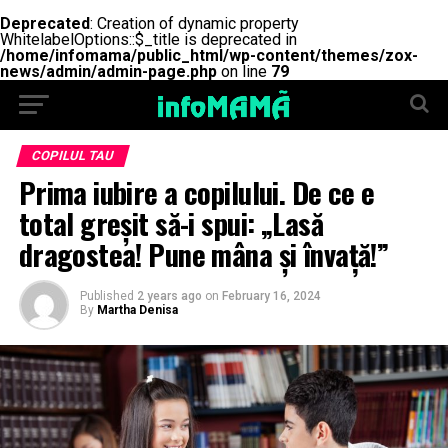
Deprecated
: Creation of dynamic property
WhitelabelOptions::$_title is deprecated in
/home/infomama/public_html/wp-content/themes/zox-
news/admin/admin-page.php
on line
79
COPILUL TAU
Prima iubire a copilului. De ce e
total greșit să-i spui: „Lasă
dragostea! Pune mâna și învață!”
Published
2 years ago
on
February 16, 2024
By
Martha Denisa