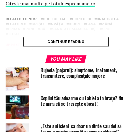
Citeste mai multe pe totuldespremame.ro
RELATED TOPICS:
COPILUL TAU
COPILULUI
DRAGOSTEA
FEATURED
GREȘIT
ÎNVĂȚA
IUBIRE
LASA
MÂNĂ
PRIMA
PUNE
SĂI
SANATATE MAMICA
ŞI
SPUI
TOTAL
CONTINUE READING
UP NEXT
Alex Donovici, autor de cărți pentru copii: „Dacă școala
românească vrea să dea o șansă cititului, trebuie să
YOU MAY LIKE
lucreze serios la lista cu recomandări”
Rujeola (pojarul): simptome, tratament,
DON'T MISS
transmitere, complicațiile majore
Prima iubire a copilului. De ce e total greșit să-i spui:
„Lasă tu iubirea! Pune mâna și învață!”
Copilul tău adoarme cu tableta în brațe? Nu
te mira că se trezește obosit!
„Este suficient ca doar un dinte sau doi să
fie pe o poziție greșită și apar probleme!”