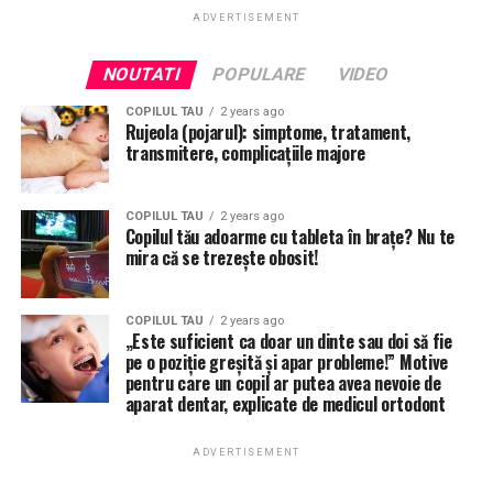
ADVERTISEMENT
NOUTATI
POPULARE
VIDEO
COPILUL TAU
2 years ago
Rujeola (pojarul): simptome, tratament,
transmitere, complicațiile majore
COPILUL TAU
2 years ago
Copilul tău adoarme cu tableta în brațe? Nu te
mira că se trezește obosit!
COPILUL TAU
2 years ago
„Este suficient ca doar un dinte sau doi să fie
pe o poziție greșită și apar probleme!” Motive
pentru care un copil ar putea avea nevoie de
aparat dentar, explicate de medicul ortodont
ADVERTISEMENT