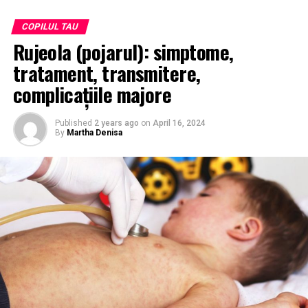
COPILUL TAU
Rujeola (pojarul): simptome,
tratament, transmitere,
complicațiile majore
Published
2 years ago
on
April 16, 2024
By
Martha Denisa