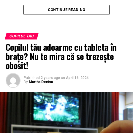
CONTINUE READING
COPILUL TAU
Copilul tău adoarme cu tableta în
brațe? Nu te mira că se trezește
obosit!
Published
2 years ago
on
April 16, 2024
By
Martha Denisa