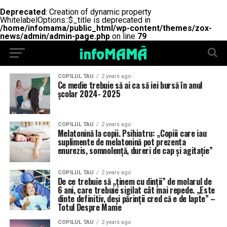
Deprecated
: Creation of dynamic property
WhitelabelOptions::$_title is deprecated in
/home/infomama/public_html/wp-content/themes/zox-
news/admin/admin-page.php
on line
79
COPILUL TAU
2 years ago
Ce medie trebuie să ai ca să iei bursă în anul
școlar 2024- 2025
COPILUL TAU
2 years ago
Melatonină la copii. Psihiatru: „Copiii care iau
suplimente de melatonină pot prezenta
enurezis, somnolență, dureri de cap și agitație”
COPILUL TAU
2 years ago
De ce trebuie să „ținem cu dinții” de molarul de
6 ani, care trebuie sigilat cât mai repede. „Este
dinte definitiv, deși părinții cred că e de lapte” –
Totul Despre Mame
COPILUL TAU
2 years ago