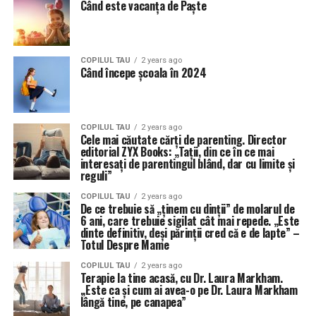
Când este vacanța de Paște
COPILUL TAU
2 years ago
Când începe școala în 2024
COPILUL TAU
2 years ago
Cele mai căutate cărți de parenting. Director
editorial ZYX Books: „Tații, din ce în ce mai
interesați de parentingul blând, dar cu limite și
reguli”
COPILUL TAU
2 years ago
De ce trebuie să „ținem cu dinții” de molarul de
6 ani, care trebuie sigilat cât mai repede. „Este
dinte definitiv, deși părinții cred că e de lapte” –
Totul Despre Mame
COPILUL TAU
2 years ago
Terapie la tine acasă, cu Dr. Laura Markham.
,,Este ca și cum ai avea-o pe Dr. Laura Markham
lângă tine, pe canapea”