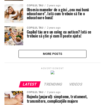
COPILUL TAU
2 years ago
Obsesia mamelor de a găsi „cea mai bună
educatoare”. Iată cum trebuie să fie o
educatoare bună!
COPILUL TAU
2 years ago
Copilul tău are un coleg cu autism? Iată ce
trebuie să știe și cum îl poate ajuta!
MORE POSTS
ADVERTISEMENT
LATEST
TRENDING
VIDEOS
COPILUL TAU
2 years ago
Rujeola (pojarul): simptome, tratament,
transmitere, complicațiile majore