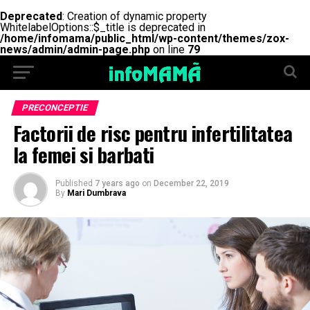
Deprecated
: Creation of dynamic property
WhitelabelOptions::$_title is deprecated in
/home/infomama/public_html/wp-content/themes/zox-
news/admin/admin-page.php
on line
79
PRECONCEPTIE
Factorii de risc pentru infertilitatea
la femei si barbati
Published
7 years ago
on
December 22, 2019
By
Mari Dumbrava