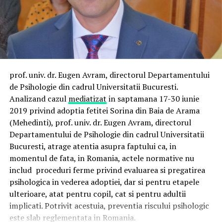
doamna Sacarin nu era inculpat – a facut presiune sa
declare ceva impotriva judecatorilor”, a mai spus
avocatul.
Mama adoptiva a Sorinei, Ramona Sacarin, a fost
audiata, saptamana trecuta, de procurorii Sectiei pentru
anchetarea magistratilor vreme de 9 ore. La iesirea de la
prof. univ. dr. Eugen Avram, directorul Departamentului
audieri, Ramona Sacarin a spus ca fetita este bine si ca
de Psihologie din cadrul Universitatii Bucuresti.
autoritatile ii vor decide soarta, nu ei.
Analizand cazul
mediatizat
in saptamana 17-30 iunie
„Nu pot sa fac niciun fel de declaratii. Sorina este bine. O
2019 privind adoptia fetitei Sorina din Baia de Arama
sa hotarasca autoritatile romane, nu noi (ce se va
(Mehedinti), prof. univ. dr. Eugen Avram, directorul
intampla cu fetita, n.r.)”, a declarat Ramona Sacarin, la
Departamentului de Psihologie din cadrul Universitatii
iesirea de la Sectia pentru achetarea magistratilor.
Bucuresti, atrage atentia asupra faptului ca, in
Sursa: Mediafax
momentul de fata, in Romania, actele normative nu
Citeste si Caz similar cu al Sorinei: Fetita adoptata in
includ proceduri ferme privind evaluarea si pregatirea
Timisoara va fi…
psihologica in vederea adoptiei, dar si pentru etapele
Source link
ulterioare, atat pentru copil, cat si pentru adultii
implicati. Potrivit acestuia, preventia riscului psihologic
este slab reglementata in Romania.