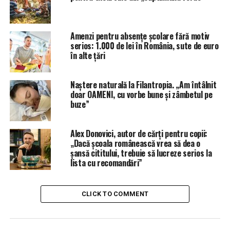
In Romania, un cuplu din 5 are probleme de infertilitate,
potrivit primului studiu de infertilitate realizat de
Asociatia pentru Reproducere Umana din Romania. Daca
Amenzi pentru absențe școlare fără motiv
sunteti unul dintre aceste cupluri nu inseamna neaparat
serios: 1.000 de lei în România, sute de euro
ca nu puteti avea copii. Solutii exista! Unele cupluri care
în alte țări
se lupta cu aceasta conditie in cele din urma reusesc sa
aiba un copil, chiar daca au nevoie de anumite
Naștere naturală la Filantropia. „Am întâlnit
interventii medicale.
doar OAMENI, cu vorbe bune și zâmbetul pe
Factori de risc pentru fertilitatea la femei:
buze”
Endometrioza
Alex Donovici, autor de cărți pentru copii:
Fibroamele uterine
„Dacă școala românească vrea să dea o
Sindromul ovarului polichistic
șansă cititului, trebuie să lucreze serios la
Boala inflamatorie pelvina
lista cu recomandări”
Infectie cu transmitere sexuala, cum ar fi chlamidia sau
gonoree
CLICK TO COMMENT
Blocarea trompelor uterine (din cauza unei infectii,
sarcinii ectopice, interventie chirurgicala anterioara)
Interventie chirurgicala in zona pelviana/abdominala