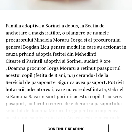
Probleme genetice (de exemplu, anomalii
cromozomiale)
Tulburari hormonale sau endocrinologice (de exemplu,
hipotiroidism)
Familia adoptiva a Sorinei a depus, la Sectia de
Oreion (Parotidita epidemica, contractata in perioada
anchetare a magistratilor, o plangere pe numele
de adult)
procurorului Mihaiela Moraru-Iorga si al procurorului
Infectii cu transmitere sexuala, cum ar fi clamydia sau
general Bogdan Licu pentru modul in care au actionat in
gonoree
cauza privind adoptia fetitei din Mehedinti.
Inflamatii sau interventii chirurgicale anterioare care
Citeste si Parintii adoptivi ai Sorinei, audiati 9 ore
afecteaza transportul spermei
„Doamna procuror Iorga Moraru a retinut pasaportul
Boala cronica (diabet, cancer, boala tiroidiana etc)
acestui copil (fetita de 8 ani, n.r) cerandu-l de la
Fumator
Serviciul de pasapoarte. Sigur ca avea pasaport. Potrivit
Greutate (subponderal sau supraponderal)
hotararii judecatoresti, care nu este desfiintata, Gabriel
Alcool (trei sau mai multe pahare pe zi)
si Ramona Sacarin sunt parintii acestui copil. I-au scos
Foloseste steroizi anabolizanti
pasaport, au facut o cerere de eliberare a pasaportului
Utilizeaza droguri
solicitat de doamna Moraru Iorga pentru a impiedica
Dese sedinte de sauna sau bai fierbinti
acest copil sa plece din tara. Aceasta este o masura de
Altele (stresul, sunt expusi la toxine sau substante
restrangere a libertatii de circulatie. De fapt, este un
chimice, cum ar fi insecticidele, pesticidele etc, plimbari
CONTINUE READING
control judiciar informal pe care doamna procuror l-a