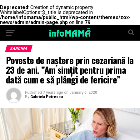
Deprecated
: Creation of dynamic property
WhitelabelOptions::$_title is deprecated in
/home/infomama/public_html/wp-content/themes/zox-
news/admin/admin-page.php
on line
79
SARCINA
Poveste de naștere prin cezariană la
23 de ani. ”Am simțit pentru prima
dată cum e să plângi de fericire”
Published
7 years ago
on
January 6, 2020
By
Gabriela Petrescu