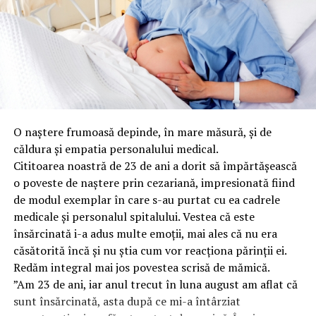
O naștere frumoasă depinde, în mare măsură, și de
căldura și empatia personalului medical.
Cititoarea noastră de 23 de ani a dorit să împărtășească
o poveste de naștere prin cezariană, impresionată fiind
de modul exemplar în care s-au purtat cu ea cadrele
medicale și personalul spitalului. Vestea că este
însărcinată i-a adus multe emoții, mai ales că nu era
căsătorită încă și nu știa cum vor reacționa părinții ei.
Redăm integral mai jos povestea scrisă de mămică.
”Am 23 de ani, iar anul trecut în luna august am aflat că
sunt însărcinată, asta după ce mi-a întârziat