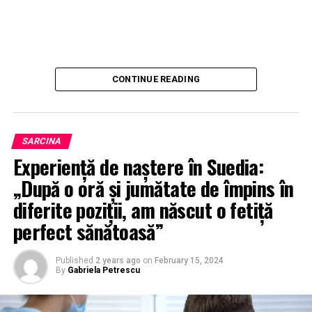
CONTINUE READING
SARCINA
Experiență de naștere în Suedia:
„După o oră și jumătate de împins în
diferite poziții, am născut o fetiță
perfect sănătoasă”
Published
2 years ago
on
February 15, 2024
By
Gabriela Petrescu