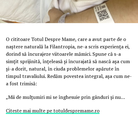
apărea la această rubrică. Dacă ai şi câteva fotografii din
maternitate sau din primele voastre zile împreună, ne-
am bucura tare să le vedem şi să le publicăm odată cu
articolul!
Source link
O cititoare Totul Despre Mame, care a avut parte de o
naștere naturală la Filantropia, ne-a scris experiența ei,
dorind să încurajeze viitoarele mămici. Spune că s-a
RELATED TOPICS:
ANI
CEZARIANĂ
CUM
DATĂ
FERICIRE
GHID MAMA
GHID MAMICI
NASTERE
PENTRU
simțit sprijinită, înțeleasă și încurajată să nască așa cum
PLÂNGI
POVESTE
PRIMA
PRIN
SĂ
SFATURI BEBE
și-a dorit, natural, în ciuda problemelor apărute în
SIMȚIT
timpul travaliului. Redăm povestea integral, așa cum ne-
UP NEXT
a fost trimisă:
Poveste de naștere la Londra, la 42 de săptămâni. ”26
de ore de chin. Mi-au pleznit venele, eram plină de
„Mii de mulțumiri mi se înghesuie prin gânduri și nu…
sânge”
DON'T MISS
Citeste mai multe pe totuldespremame.ro
Prea multa cofeina in sarcina dauneaza! Iata de ce.